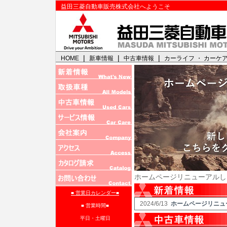
益田三菱自動車販売株式会社へようこそ
|
|
|
HOME
新車情報
中古車情報
カーライフ ・ カーケ
ホームページリニューアルし
■ 営業日カレンダー■
2024/6/13
ホームページリニュ
■ 営業時間■
平日・土曜日