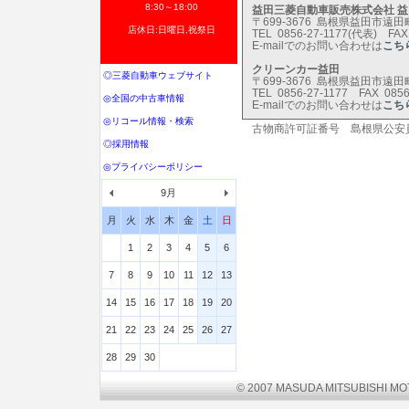
8:30～18:00
益田三菱自動車販売株式会社 
〒699-3676 島根県益田市遠田町
店休日:日曜日,祝祭日
TEL 0856-27-1177(代表) FAX 
E-mailでのお問い合わせは
こち
クリーンカー益田
◎三菱自動車ウェブサイト
〒699-3676 島根県益田市遠田町
TEL 0856-27-1177 FAX 0856
◎全国の中古車情報
E-mailでのお問い合わせは
こち
◎リコール情報・検索
古物商許可証番号 島根県公安員会 
◎採用情報
◎プライバシーポリシー
9月
月
火
水
木
金
土
日
1
2
3
4
5
6
7
8
9
10
11
12
13
14
15
16
17
18
19
20
21
22
23
24
25
26
27
28
29
30
© 2007 MASUDA MITSUBISHI MO