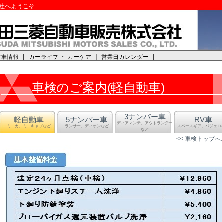
社へようこそ
|
|
|
古車情報
カーライフ ・ カーケア
営業日カレンダー
車検のご案内(軽自動車)
3ナンバー車
軽自動車
5ナンバー車
RV車
ディアマンテ、アウトランダー
ミニカ、ミニキャブなど
ランサー、ディオンなど
スペースギア、パジェロ
など
<< 車検トップ