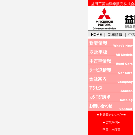
益田三菱自動車販売株式会
|
|
HOME
新車情報
中
■ 営業日カレンダー■
■ 営業時間■
平日・土曜日