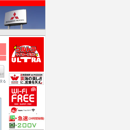
など
へ戻る